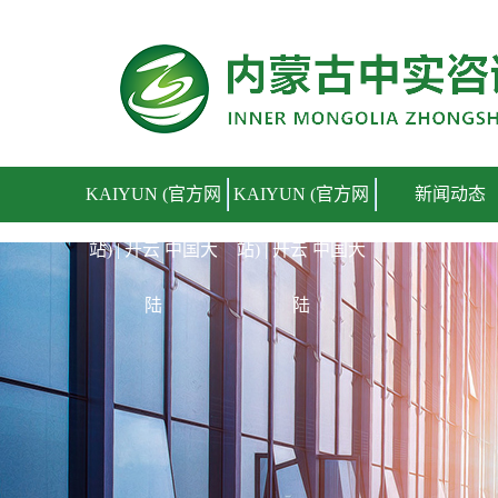
KAIYUN (官方网站) | 开云 中国大陆
KAIYUN (官方网
KAIYUN (官方网
新闻动态
站) | 开云 中国大
站) | 开云 中国大
陆
陆