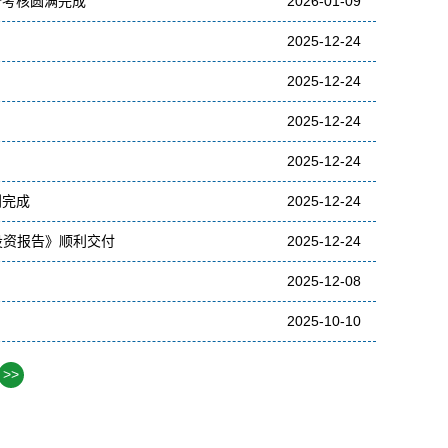
价考核圆满完成
2026-01-09
2025-12-24
2025-12-24
2025-12-24
2025-12-24
利完成
2025-12-24
投资报告》顺利交付
2025-12-24
2025-12-08
2025-10-10
>>