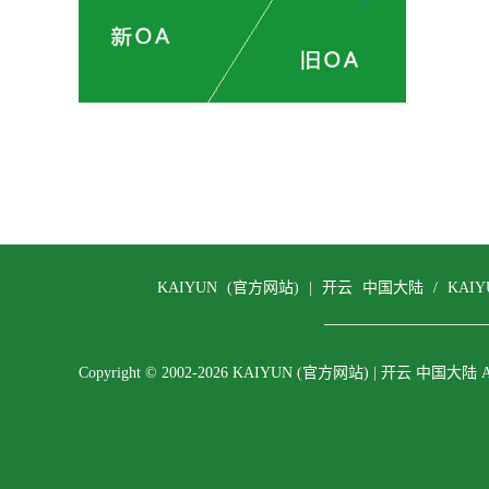
KAIYUN (官方网站) | 开云 中国大陆
/
KAI
Copyright © 2002-2026 KAIYUN (官方网站) | 开云 中国大陆 All r