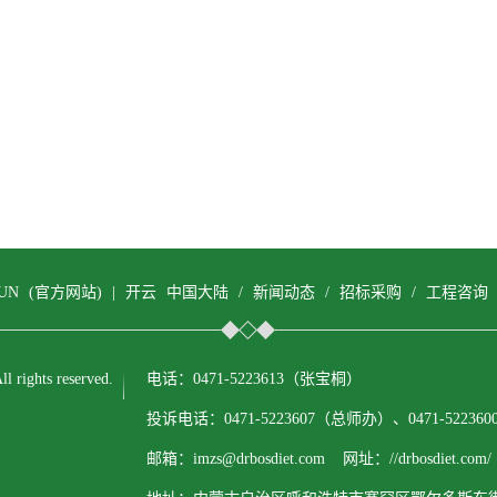
YUN (官方网站) | 开云 中国大陆
/
新闻动态
/
招标采购
/
工程咨询
ights reserved.
电话：0471-5223613（张宝桐）
投诉电话：0471-5223607（总师办）、0471-522
邮箱：imzs@drbosdiet.com 网址：//drbosdiet.com/