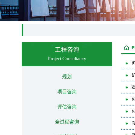
P
工程咨询
Project Consultancy
规划
项目咨询
评估咨询
全过程咨询