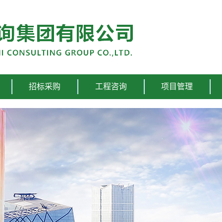
招标采购
工程咨询
项目管理