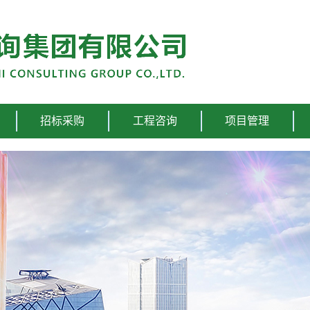
招标采购
工程咨询
项目管理