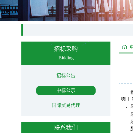
招标采购
Bidding
招标公告
中标公示
项目
国际贸易代理
一、
联系我们