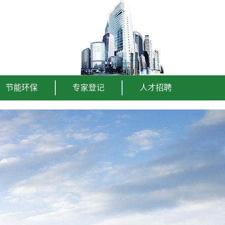
节能环保
专家登记
人才招聘