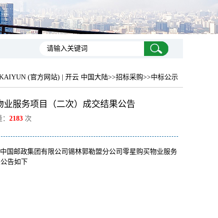
KAIYUN (官方网站) | 开云 中国大陆
>>招标采购>>中标公示
物业服务项目（二次）成交结果公告
量：
2183
次
-03的中国邮政集团有限公司锡林郭勒盟分公司零星购买物业服务
果公告如下