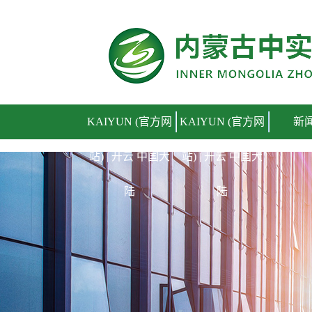
KAIYUN (官方网站) | 开云 中国大陆
KAIYUN (官方网
KAIYUN (官方网
新
站) | 开云 中国大
站) | 开云 中国大
陆
陆