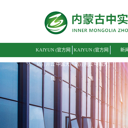
KAIYUN (官方网站) | 开云 中国大陆
KAIYUN (官方网
KAIYUN (官方网
新
站) | 开云 中国大
站) | 开云 中国大
陆
陆