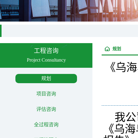
规划
工程咨询
Project Consultancy
《乌海
规划
项目咨询
评估咨询
我公
全过程咨询
《乌海