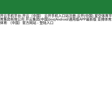
开云手机平台-开云（中国）
云开手机入口站注册-云开(中国)
星空体育平台
育集团有限公司
开云集团(中国)|ios|Android/通用版APP最新版
亚搏体育
体育·（中国）官方网站 - 登陆入口