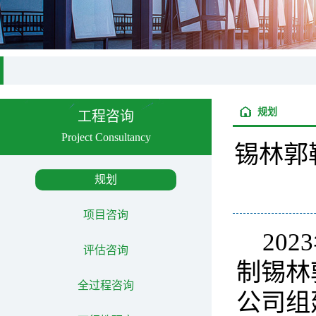
规划
工程咨询
Project Consultancy
锡林郭
规划
项目咨询
20
评估咨询
制锡林
全过程咨询
公司组