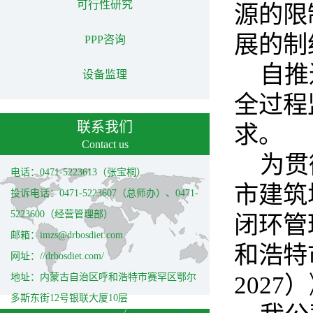
可行性研究
源的限
展的制
PPP咨询
自推
设备监理
全过程
联系我们
求。
Contact us
为贯
电话：0471-5223613（张宝桐）
市建筑
投诉电话：0471-5223607（总师办）、0471-
5223600（经营管理部）
闭环管
邮箱：imzs@drbosdiet.com
和浩特
网址：//drbosdiet.com/
地址：内蒙古自治区呼和浩特市赛罕区鄂尔
2027
多斯东街12号银联大厦10层