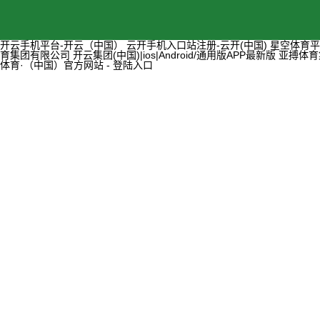
开云手机平台-开云（中国）
云开手机入口站注册-云开(中国)
星空体育平台
育集团有限公司
开云集团(中国)|ios|Android/通用版APP最新版
亚搏体育
体育·（中国）官方网站 - 登陆入口