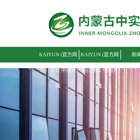
KAIYUN (官方网站) | 开云 中国大陆
KAIYUN (官方网
KAIYUN (官方网
新
站) | 开云 中国大
站) | 开云 中国大
陆
陆