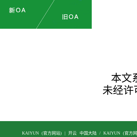
本文
未经许
KAIYUN (官方网站) | 开云 中国大陆
/
KAIYUN (官方