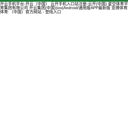
开云手机平台-开云（中国）
云开手机入口站注册-云开(中国)
星空体育平台
育集团有限公司
开云集团(中国)|ios|Android/通用版APP最新版
亚搏体育
体育·（中国）官方网站 - 登陆入口