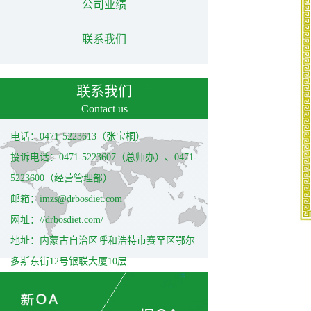
公司业绩
联系我们
联系我们
Contact us
电话：0471-5223613（张宝桐）
投诉电话：0471-5223607（总师办）、0471-
5223600（经营管理部）
邮箱：imzs@drbosdiet.com
网址：//drbosdiet.com/
地址：内蒙古自治区呼和浩特市赛罕区鄂尔
多斯东街12号银联大厦10层