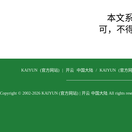
本文
可，不
KAIYUN (官方网站) | 开云 中国大陆
/
KAIYUN (官方
Copyright © 2002-2026 KAIYUN (官方网站) | 开云 中国大陆 All rights rese