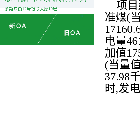
项目
多斯东街12号银联大厦10层
准煤(当
1716
电量46
加值17
(当量
37.9
时,发电