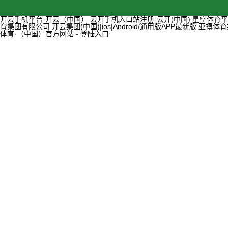
开云手机平台-开云（中国）
云开手机入口站注册-云开(中国)
星空体育平台
育集团有限公司
开云集团(中国)|ios|Android/通用版APP最新版
亚搏体育
体育·（中国）官方网站 - 登陆入口