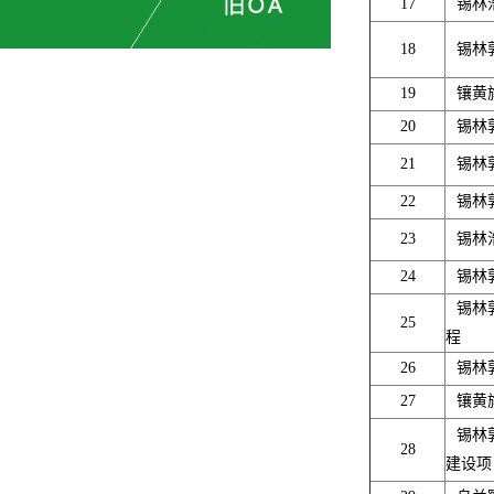
17
锡林
18
锡林
19
镶黄
20
锡林
21
锡林
22
锡林
23
锡林
24
锡林
锡林
25
程
26
锡林
27
镶黄
锡林
28
建设项