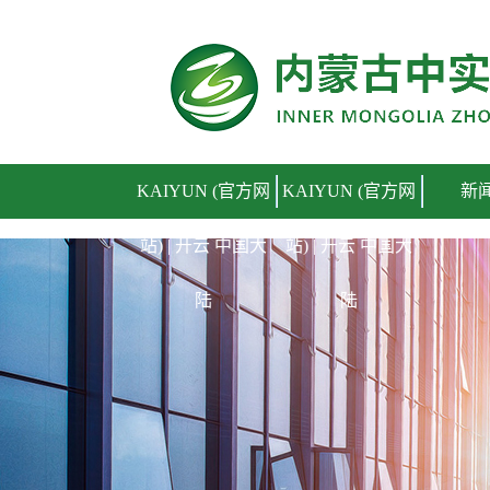
KAIYUN (官方网站) | 开云 中国大陆
KAIYUN (官方网
KAIYUN (官方网
新
站) | 开云 中国大
站) | 开云 中国大
陆
陆